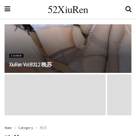
52XiuRen
XIUREN
XiuRen Vol.8312 晚苏
Home
Category
晚苏