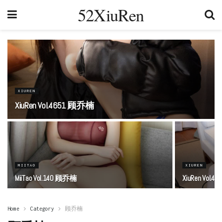
52XiuRen
XIUREN
XiuRen Vol.4651 顾乔楠
MIITAO
XIUREN
MiiTao Vol.140 顾乔楠
XiuRen Vol.
Home
Category
顾乔楠