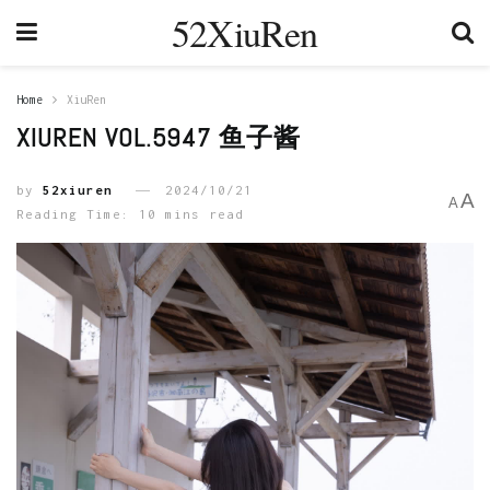
52XiuRen
Home
XiuRen
XIUREN VOL.5947 鱼子酱
by
52xiuren
2024/10/21
A
A
Reading Time: 10 mins read