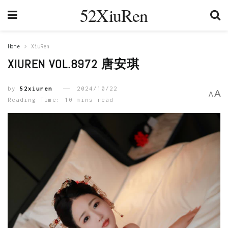
52XiuRen
Home
XiuRen
XIUREN VOL.8972 唐安琪
by
52xiuren
2024/10/22
A
A
Reading Time: 10 mins read