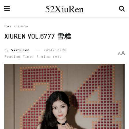
52XiuRen
Home
XiuRen
XIUREN VOL.6777 雪糕
by
52xiuren
2024/10/28
A
A
Reading Time: 7 mins read