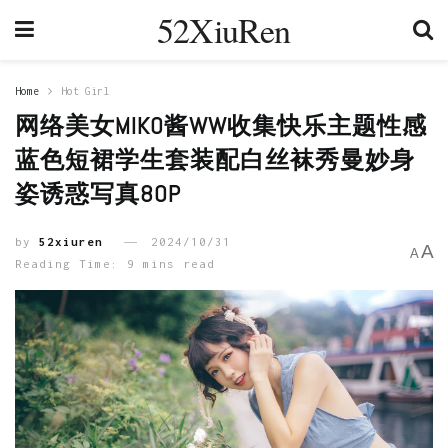
52XiuRen
Home
Hot Girl
网络美女MIKO酱WW收集快乐主题性感
蓝色短裙学生套装配白丝袜秀曼妙身
姿诱惑写真80P
by
52xiuren
2024/10/31
A
A
Reading Time: 9 mins read