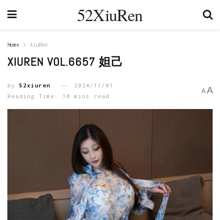
52XiuRen
Home
XiuRen
XIUREN VOL.6657 妲己
by
52xiuren
2024/11/01
A
A
Reading Time: 10 mins read