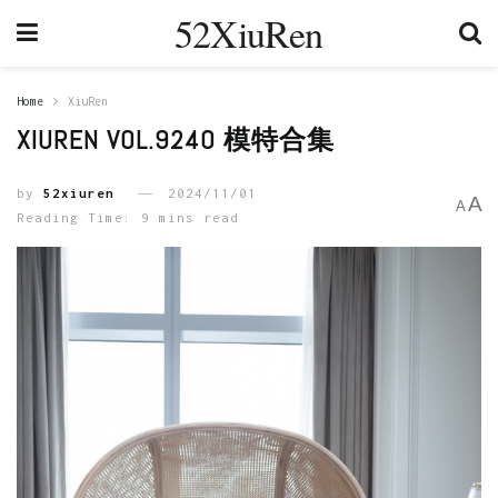
52XiuRen
Home
XiuRen
XIUREN VOL.9240 模特合集
by
52xiuren
2024/11/01
A
A
Reading Time: 9 mins read