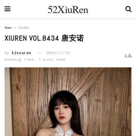
52XiuRen
Home
XiuRen
XIUREN VOL.8434 唐安诺
by
52xiuren
2024/11/26
A
A
Reading Time: 7 mins read